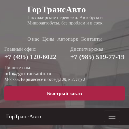
ГорТрансАвто
Пассажирские перевозки. Автобусы и
Микроавтобусы, без проблем и в срок.
О нас
Цены
Автопарк
Контакты
Главный офис:
Диспетчерская:
+7 (495)
120-6022
+7 (985)
519-77-19
Пишите нам:
info@gortransauto.ru
Москва, Варшавское шоссе д.129, к 2, стр 2
Быстрый заказ
ГорТрансАвто