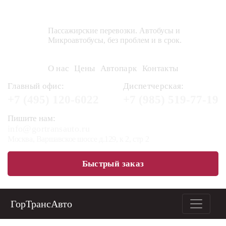
ГорТрансАвто
Пассажирские перевозки. Автобусы и
Микроавтобусы, без проблем и в срок.
О нас
Цены
Автопарк
Контакты
Главный офис:
Диспетчерская:
+7 (495)
120-6022
+7 (985)
519-77-19
Пишите нам:
info@gortransauto.ru
Москва, Варшавское шоссе д.129, к 2, стр 2
Быстрый заказ
ГорТрансАвто