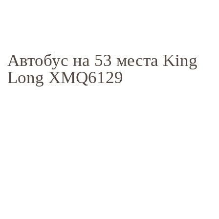
Главная
Автопарк
Автобусы
King Long XMQ6129 (53 места)
Автобус на 53 места King
Long XMQ6129