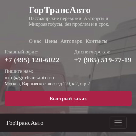
ГорТрансАвто
Пассажирские перевозки. Автобусы и
Микроавтобусы, без проблем и в срок.
О нас
Цены
Автопарк
Контакты
Главный офис:
Диспетчерская:
+7 (495)
120-6022
+7 (985)
519-77-19
Пишите нам:
info@gortransauto.ru
Москва, Варшавское шоссе д.129, к 2, стр 2
Быстрый заказ
ГорТрансАвто