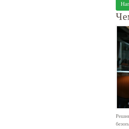
На
Че
Решив
безоп