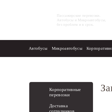
ГорТрансАвто
Пассажирские перевозки.
Автобусы и Микроавтобусы,
без проблем и в срок.
Автобусы
Микроавтобусы
Корпоративн
Главная
Наши услуги
Пере
За
Корпоративные
перевозки
Доставка
сотрудников