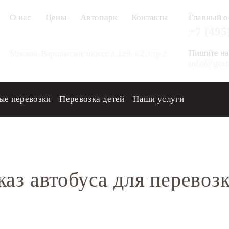
О нас
Цены
Автопарк
Контакты
Главный о
+7 (495
Пишите на
Москва, Варшавское шоссе д.129, к 2, стр 2
info@gort
ые перевозки
Перевозка детей
Наши услуги
возка детей
каз автобуса для перевоз