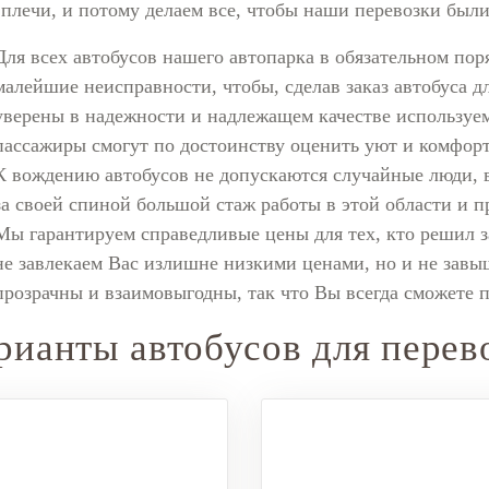
плечи, и потому делаем все, чтобы наши перевозки бы
Для всех автобусов нашего автопарка в обязательном пор
малейшие неисправности, чтобы, сделав заказ автобуса д
уверены в надежности и надлежащем качестве используе
пассажиры смогут по достоинству оценить уют и комфорт
К вождению автобусов не допускаются случайные люди, 
за своей спиной большой стаж работы в этой области и п
Мы гарантируем справедливые цены для тех, кто решил з
не завлекаем Вас излишне низкими ценами, но и не завы
прозрачны и взаимовыгодны, так что Вы всегда сможете 
рианты автобусов для перев