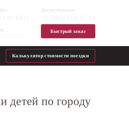
фис:
Диспетчерская:
)
120-6022
+7 (985)
519-77-19
м:
Быстрый заказ
ransauto.ru
Калькулятор стоимости поездки
ки детей по городу