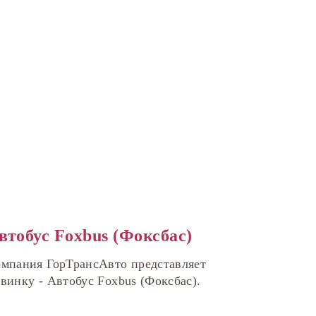
втобус Foxbus (Фоксбас)
мпания ГорТрансАвто представляет
винку - Автобус Foxbus (Фоксбас).