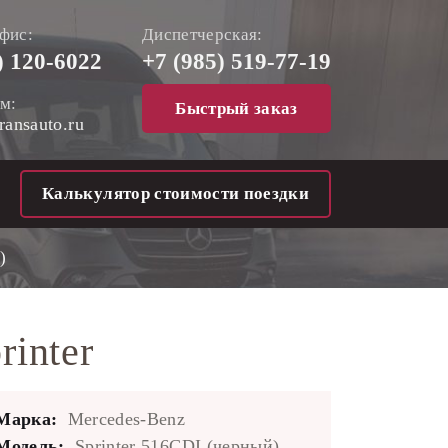
фис:
Диспетчерская:
)
120-6022
+7 (985)
519-77-19
м:
Быстрый заказ
ransauto.ru
Калькулятор стоимости поездки
)
inter
Марка:
Mercedes-Benz
Модель:
Sprinter 516CDI (черный)