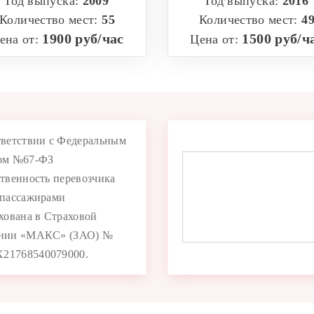
Год выпуска:
2009
Год выпуска:
2016
Количество мест:
55
Количество мест:
4
1900 руб/час
1500 руб/ч
ена от:
Цена от:
тветствии с Федеральным
ом №67-ФЗ
ственность перевозчика
 пассажирами
ахована в Страховой
нии «МАКС» (ЗАО) №
1768540079000.