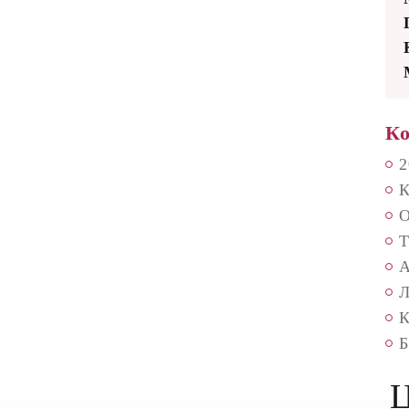
Ко
2
К
О
Т
А
Л
К
Б
Ц