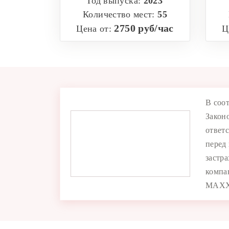
Год выпуска:
2023
Количество мест:
55
2750 руб/час
Цена от:
Ц
В соо
Закон
ответ
перед
застр
компа
MAXX2