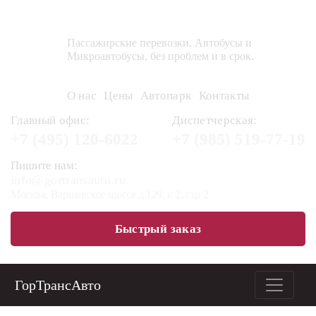
ГорТрансАвто
Пассажирские перевозки. Автобусы и
Микроавтобусы, без проблем и в срок.
О нас
Цены
Автопарк
Контакты
Главный офис:
Диспетчерская:
+7 (495)
120-6022
+7 (985)
519-77-19
Пишите нам:
info@gortransauto.ru
Москва, Варшавское шоссе д.129, к 2, стр 2
Быстрый заказ
ГорТрансАвто