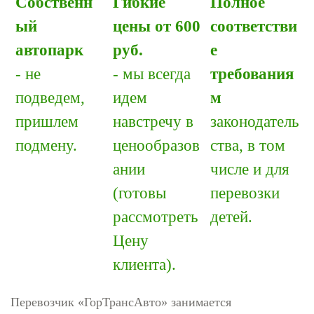
Собственн
Гибкие
Полное
ый
цены от 600
соответстви
автопарк
руб.
е
- не
- мы всегда
требования
подведем,
идем
м
пришлем
навстречу в
законодатель
подмену.
ценообразов
ства, в том
ании
числе и для
(готовы
перевозки
рассмотреть
детей.
Цену
клиента).
Перевозчик «ГорТрансАвто» занимается