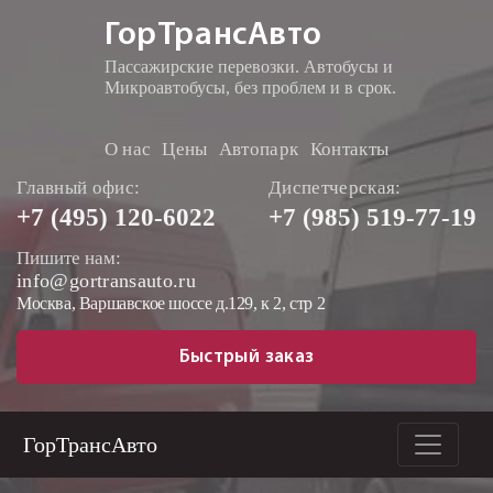
ГорТрансАвто
Пассажирские перевозки. Автобусы и
Микроавтобусы, без проблем и в срок.
О нас
Цены
Автопарк
Контакты
Главный офис:
Диспетчерская:
+7 (495)
120-6022
+7 (985)
519-77-19
Пишите нам:
info@gortransauto.ru
Москва, Варшавское шоссе д.129, к 2, стр 2
Быстрый заказ
ГорТрансАвто