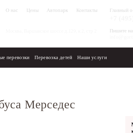
О нас
Цены
Автопарк
Контакты
Главный о
+7 (495
Пишите на
Москва, Варшавское шоссе д.129, к 2, стр 2
info@gort
ые перевозки
Перевозка детей
Наши услуги
втобусы
Mercedes Sprinter 515CDI
буса Мерседес