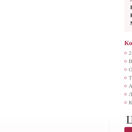
Ко
2
В
О
Т
А
Л
К
Ц