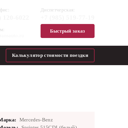
фис:
Диспетчерская:
)
120-6022
+7 (985)
519-77-19
м:
Быстрый заказ
ransauto.ru
Калькулятор стоимости поездки
Марка:
Mercedes-Benz
Модель:
Sprinter 515CDI (белый)