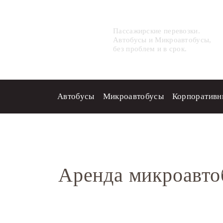
ГорТрансАвто
Пассажирские перевозки.
Автобусы и Микроавтобусы,
без проблем и в срок.
Автобусы
Микроавтобусы
Корпоративн
Главная
Автопарк
Микроа
Аренда микроавто