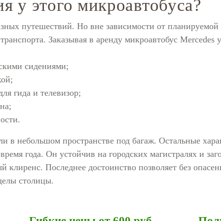
я у этого микроавтобуса?
азных путешествий. Но вне зависимости от планируемой 
ранспорта. Заказывая в аренду микроавтобус Mercedes у 
скими сидениями;
кой;
ля гида и телевизор;
на;
ости.
и в небольшом пространстве под багаж. Остальные хара
время года. Он устойчив на городских магистралях и заг
й клиренс. Последнее достоинство позволяет без опасе
делы столицы.
Гибкие цены от 600 руб.
Полн