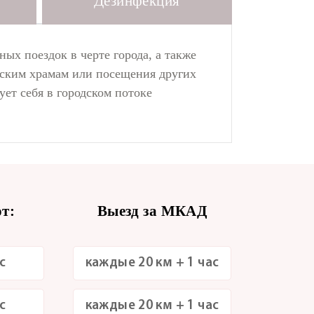
Дезинфекция
ых поездок в черте города, а также
овским храмам или посещения других
ет себя в городском потоке
т:
Выезд за МКАД
с
каждые 20 км + 1 час
с
каждые 20 км + 1 час