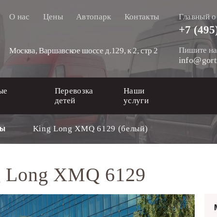
О нас
Цены
Автопарк
Контакты
Главный о
+7 (495
Пишите на
Москва, Варшавское шоссе д.129, к 2, стр 2
info@gort
ые
Перевозка
Наши
детей
услуги
King Long XMQ 6129 (белый)
сы
ng Long XMQ 6129