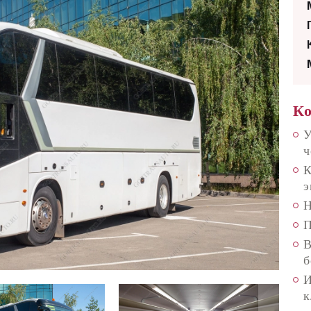
Ко
У
ч
К
э
Н
П
В
б
И
к