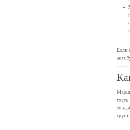
Если 
автоб
Ка
Маршр
гость
свадь
групп