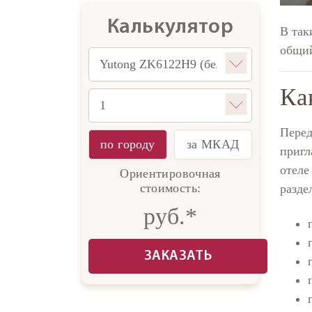
Калькулятор
В так
общий
Ка
Перед
по городу
за МКАД
пригл
отеле
Ориентировочная
стоимость:
разде
руб.*
ЗАКАЗАТЬ