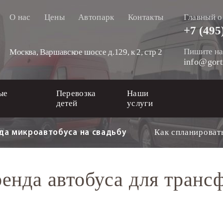
О нас
Цены
Автопарк
Контакты
Главный о
+7 (495
Пишите на
Москва, Варшавское шоссе д.129, к 2, стр 2
info@gort
ые
Перевозка
Наши
детей
услуги
Как спланироват
да микроавтобуса на свадьбу
енда автобуса для транс