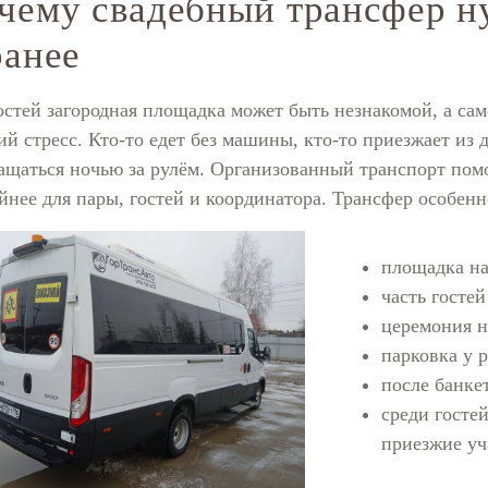
чему свадебный трансфер н
ранее
остей загородная площадка может быть незнакомой, а сам
й стресс. Кто-то едет без машины, кто-то приезжает из д
ащаться ночью за рулём. Организованный транспорт помо
йнее для пары, гостей и координатора. Трансфер особенн
площадка на
часть госте
церемония н
парковка у 
после банке
среди госте
приезжие уч