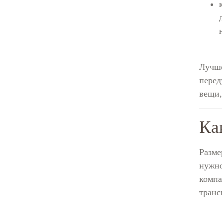
Лучше
перед
вещи,
Ка
Разме
нужно
компа
транс