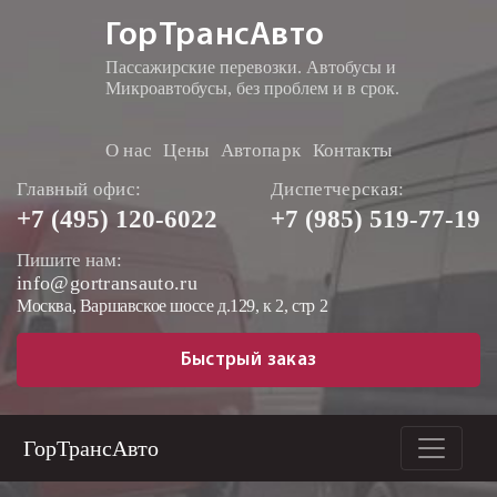
ГорТрансАвто
Пассажирские перевозки. Автобусы и
Микроавтобусы, без проблем и в срок.
О нас
Цены
Автопарк
Контакты
Главный офис:
Диспетчерская:
+7 (495)
120-6022
+7 (985)
519-77-19
Пишите нам:
info@gortransauto.ru
Москва, Варшавское шоссе д.129, к 2, стр 2
Быстрый заказ
ГорТрансАвто