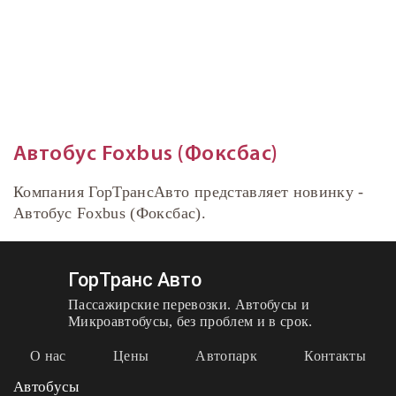
Автобус Foxbus (Фоксбас)
Компания ГорТрансАвто представляет новинку -
Автобус Foxbus (Фоксбас).
ГорТранс Авто
Пассажирские перевозки. Автобусы и
Микроавтобусы, без проблем и в срок.
О нас
Цены
Автопарк
Контакты
Автобусы