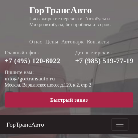
ГорТрансАвто
Пассажирские перевозки. Автобусы и
Микроавтобусы, без проблем и в срок.
О нас
Цены
Автопарк
Контакты
Главный офис:
Диспетчерская:
+7 (495)
120-6022
+7 (985)
519-77-19
Пишите нам:
info@gortransauto.ru
Москва, Варшавское шоссе д.129, к 2, стр 2
Быстрый заказ
ГорТрансАвто