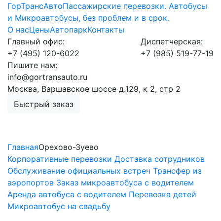
ГорТрансАвто
Пассажирские перевозки. Автобусы
и Микроавтобусы, без проблем и в срок.
О нас
Цены
Автопарк
Контакты
Главный офис:
Диспетчерская:
+7 (495)
120-6022
+7 (985)
519-77-19
Пишите нам:
info@gortransauto.ru
Москва, Варшавское шоссе д.129, к 2, стр 2
Быстрый заказ
ГорТрансАвто
Главная
Орехово-Зуево
Корпоративные перевозки
Доставка сотрудников
Обслуживание официальных встреч
Трансфер из
аэропортов
Заказ микроавтобуса с водителем
Аренда автобуса с водителем
Перевозка детей
Микроавтобус на свадьбу