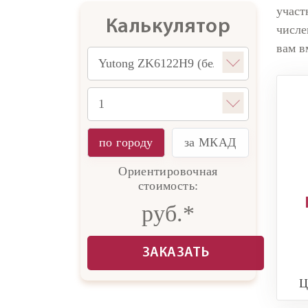
участ
Калькулятор
числе
вам в
по городу
за МКАД
Ориентировочная
стоимость:
руб.*
ЗАКАЗАТЬ
Ц