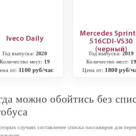
Mercedes Sprint
Iveco Daily
516CDI-VS30
(черный)
Год выпуска:
2020
Год выпуска:
2019
Количество мест:
19
Количество мест:
1
1100 руб/час
1800 руб/ч
ена от:
Цена от:
гда можно обойтись без спи
тобуса
оторых случаях составление списка пассажиров для перев
тельным: