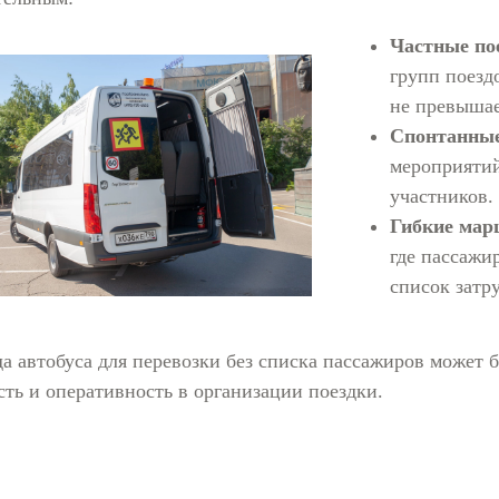
Частные по
групп поезд
не превышае
Спонтанны
мероприятий
участников.
Гибкие мар
где пассажи
список затр
а автобуса для перевозки без списка пассажиров может б
сть и оперативность в организации поездки.