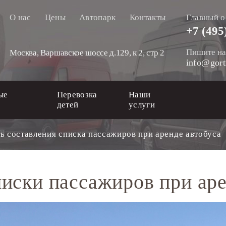
О нас
Цены
Автопарк
Контакты
Главный о
+7 (495
Пишите на
Москва, Варшавское шоссе д.129, к 2, стр 2
info@gort
ые
Перевозка
Наши
детей
услуги
 составления списка пассажиров при аренде автобуса
иски пассажиров при аре