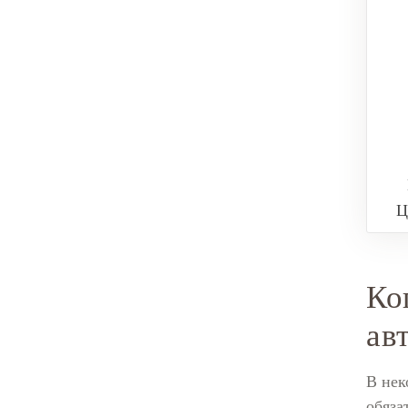
Ц
Ко
ав
В нек
обяза